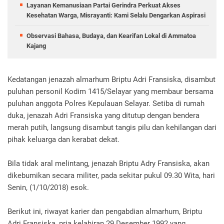
Layanan Kemanusiaan Partai Gerindra Perkuat Akses
Kesehatan Warga, Misrayanti: Kami Selalu Dengarkan Aspirasi
Observasi Bahasa, Budaya, dan Kearifan Lokal di Ammatoa
Kajang
Kedatangan jenazah almarhum Briptu Adri Fransiska, disambut
puluhan personil Kodim 1415/Selayar yang membaur bersama
puluhan anggota Polres Kepulauan Selayar. Setiba di rumah
duka, jenazah Adri Fransiska yang ditutup dengan bendera
merah putih, langsung disambut tangis pilu dan kehilangan dari
pihak keluarga dan kerabat dekat.
Bila tidak aral melintang, jenazah Briptu Adry Fransiska, akan
dikebumikan secara militer, pada sekitar pukul 09.30 Wita, hari
Senin, (1/10/2018) esok.
Berikut ini, riwayat karier dan pengabdian almarhum, Briptu
Adri Fransiska, pria kelahiran 29 Desember 1992 yang