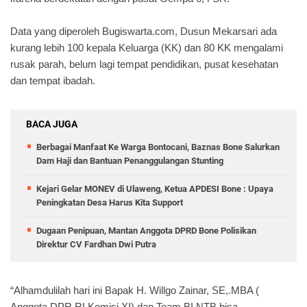
Data yang diperoleh Bugiswarta.com, Dusun Mekarsari ada
kurang lebih 100 kepala Keluarga (KK) dan 80 KK mengalami
rusak parah, belum lagi tempat pendidikan, pusat kesehatan
dan tempat ibadah.
BACA JUGA
Berbagai Manfaat Ke Warga Bontocani, Baznas Bone Salurkan
Dam Haji dan Bantuan Penanggulangan Stunting
Kejari Gelar MONEV di Ulaweng, Ketua APDESI Bone : Upaya
Peningkatan Desa Harus Kita Support
Dugaan Penipuan, Mantan Anggota DPRD Bone Polisikan
Direktur CV Fardhan Dwi Putra
“Alhamdulilah hari ini Bapak H. Willgo Zainar, SE,.MBA (
Anggota DPR RI Komisi XI) dan Team BI NTB bisa