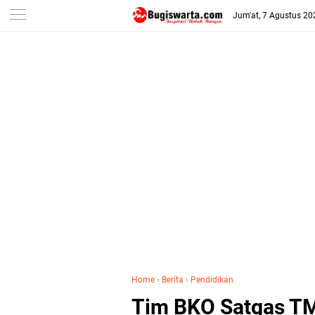
-->
Jum'at, 7 Agustus 20
Home
›
Berita
›
Pendidikan
Tim BKO Satgas TM