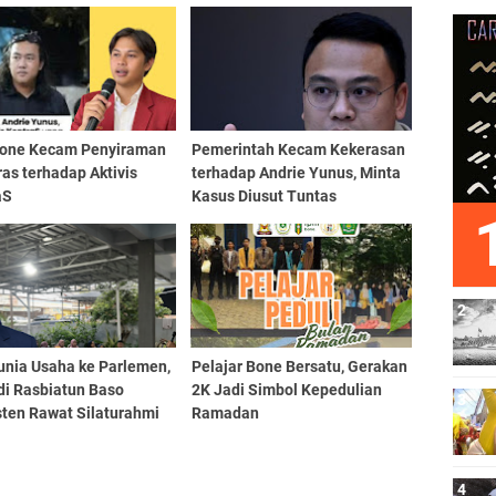
one Kecam Penyiraman
Pemerintah Kecam Kekerasan
ras terhadap Aktivis
terhadap Andrie Yunus, Minta
aS
Kasus Diusut Tuntas
unia Usaha ke Parlemen,
Pelajar Bone Bersatu, Gerakan
di Rasbiatun Baso
2K Jadi Simbol Kepedulian
sten Rawat Silaturahmi
Ramadan
 Bukber Ramadan