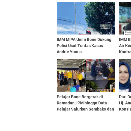
IMM MIPA Unim Bone Dukung
IMM B
Polisi Usut Tuntas Kasus
Air Ke
Andrie Yunus
Kontr
Pelajar Bone Bergerak di
Dari D
Ramadan, IPM hingga Duta
Hj. An
Pelajar Salurkan Sembako dan
Konsi
Berbagi Takjil
Lewat