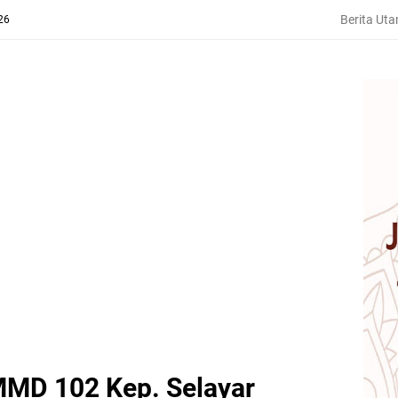
Berita Ut
26
MD 102 Kep. Selayar