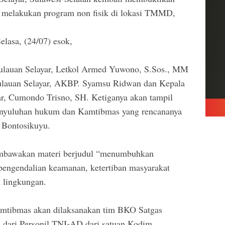
e melakukan program non fisik di lokasi TMMD,
Selasa, (24/07) esok,
auan Selayar, Letkol Armed Yuwono, S.Sos., MM
ulauan Selayar, AKBP. Syamsu Ridwan dan Kepala
r, Cumondo Trisno, SH. Ketiganya akan tampil
penyuluhan hukum dan Kamtibmas yang rencananya
 Bontosikuyu.
embawakan materi berjudul “menumbuhkan
engendalian keamanan, ketertiban masyarakat
 lingkungan.
mtibmas akan dilaksanakan tim BKO Satgas
 dari Personil TNI-AD dari satuan Kodim