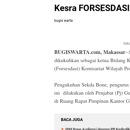
Kesra FORSESDASI
bugis warta
Sek
BUGISWARTA.com, Makassar
--
dikukuhkan sebagai ketua Bidang K
(Forsesdasi) Komisariat Wilayah Pr
Pengukuhan Sekda Bone, pengurus s
ini dilakukan oleh Penjabat (Pj) G
di Ruang Rapat Pimpinan Kantor Gu
BACA JUGA
IPM Bone Audiensi dengan Plt Kadisd