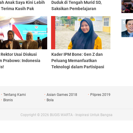
ah Anak Saya Kini Lebih
Duduk di Tengah Murid SD,
 Terima Kasih Pak
Saksikan Pembelajaran
en!’
dengan Smart TV dari
Pemerintah
Rektor Usai Diskusi
Kader IPM Bone: Gen Z dan
n Prabowo: Indonesia
Peluang Memanfaatkan
s!
Teknologi dalam Partisipasi
Pemerintahan
Tentang Kami
Asian Games 2018
Pilpres 2019
Bisnis
Bola
Copyright ©
2026
BUGIS WARTA - Inspirasi Untuk Bangsa