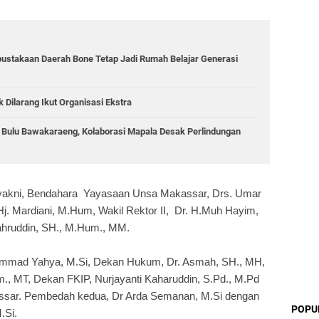
rpustakaan Daerah Bone Tetap Jadi Rumah Belajar Generasi
ilarang Ikut Organisasi Ekstra
g Bulu Bawakaraeng, Kolaborasi Mapala Desak Perlindungan
u yakni, Bendahara Yayasaan Unsa Makassar, Drs. Umar
 Hj. Mardiani, M.Hum, Wakil Rektor II, Dr. H.Muh Hayim,
jahruddin, SH., M.Hum., MM.
hammad Yahya, M.Si, Dekan Hukum, Dr. Asmah, SH., MH,
., MT, Dekan FKIP, Nurjayanti Kaharuddin, S.Pd., M.Pd
assar. Pembedah kedua, Dr Arda Semanan, M.Si dengan
POPU
.Si.