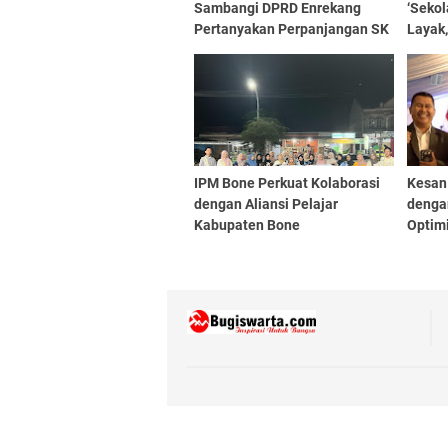
Sambangi DPRD Enrekang
‘Sekol
Pertanyakan Perpanjangan SK
Layak,
dan Gaji yang Belum
Presid
Terbayarkan
IPM Bone Perkuat Kolaborasi
Kesan 
dengan Aliansi Pelajar
denga
Kabupaten Bone
Optimi