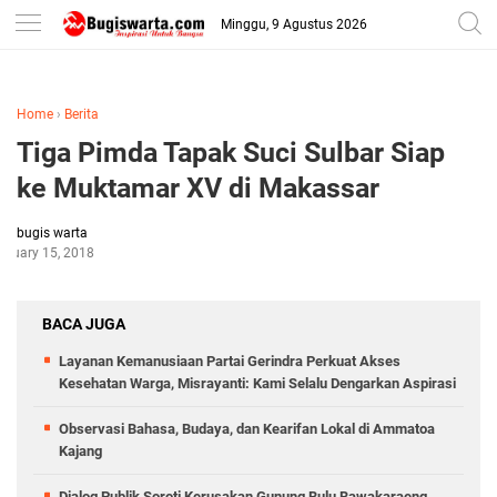
-->
Minggu, 9 Agustus 2026
Home
›
Berita
Tiga Pimda Tapak Suci Sulbar Siap
ke Muktamar XV di Makassar
bugis warta
bruary 15, 2018
BACA JUGA
Layanan Kemanusiaan Partai Gerindra Perkuat Akses
Kesehatan Warga, Misrayanti: Kami Selalu Dengarkan Aspirasi
Observasi Bahasa, Budaya, dan Kearifan Lokal di Ammatoa
Kajang
Dialog Publik Soroti Kerusakan Gunung Bulu Bawakaraeng,