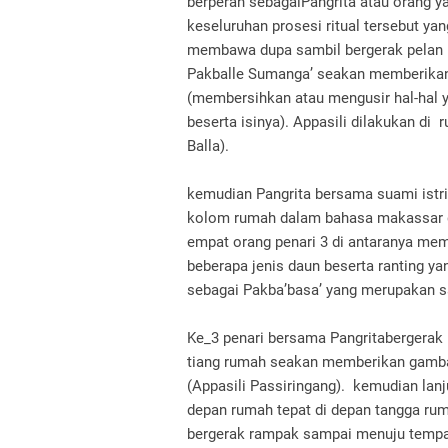
berperan sebagaiPangrita atau orang 
keseluruhan prosesi ritual tersebut y
membawa dupa sambil bergerak pelan k
Pakballe Sumanga’ seakan memberikan
(membersihkan atau mengusir hal-hal 
beserta isinya). Appasili dilakukan d
Balla).
kemudian Pangrita bersama suami istri
kolom rumah dalam bahasa makassar di
empat orang penari 3 di antaranya me
beberapa jenis daun beserta ranting y
sebagai Pakba’basa’ yang merupakan sa
Ke_3 penari bersama Pangritabergerak 
tiang rumah seakan memberikan gamba
(Appasili Passiringang). kemudian la
depan rumah tepat di depan tangga rum
bergerak rampak sampai menuju tempat