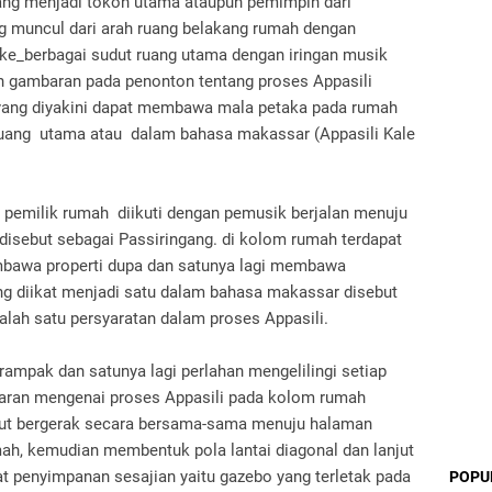
yang menjadi tokoh utama ataupun pemimpin dari
ang muncul dari arah ruang belakang rumah dengan
e_berbagai sudut ruang utama dengan iringan musik
 gambaran pada penonton tentang proses Appasili
yang diyakini dapat membawa mala petaka pada rumah
i ruang utama atau dalam bahasa makassar (Appasili Kale
 pemilik rumah diikuti dengan pemusik berjalan menuju
sebut sebagai Passiringang. di kolom rumah terdapat
mbawa properti dupa dan satunya lagi membawa
ang diikat menjadi satu dalam bahasa makassar disebut
lah satu persyaratan dalam proses Appasili.
rampak dan satunya lagi perlahan mengelilingi setiap
ran mengenai proses Appasili pada kolom rumah
njut bergerak secara bersama-sama menuju halaman
ah, kemudian membentuk pola lantai diagonal dan lanjut
 penyimpanan sesajian yaitu gazebo yang terletak pada
POPU