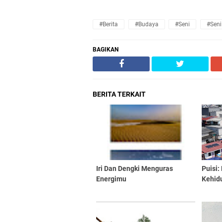
#Berita
#Budaya
#Seni
#Seni
BAGIKAN
BERITA TERKAIT
Iri Dan Dengki Menguras
Puisi:
Energimu
Kehid