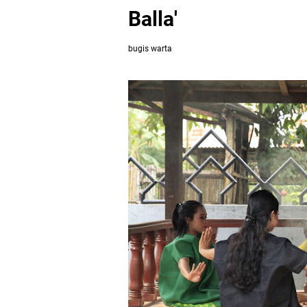
Balla'
bugis warta