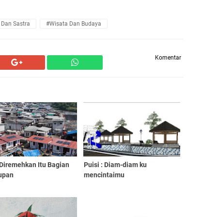
 Dan Sastra
#Wisata Dan Budaya
Komentar
 Diremehkan Itu Bagian
Puisi : Diam-diam ku
upan
mencintaimu