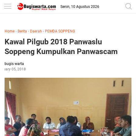
-->
Senin, 10 Agustus 2026
Home
›
Berita
›
Daerah
›
PEMDA SOPPENG
Kawal Pilgub 2018 Panwaslu
Soppeng Kumpulkan Panwascam
bugis warta
anuary 05, 2018