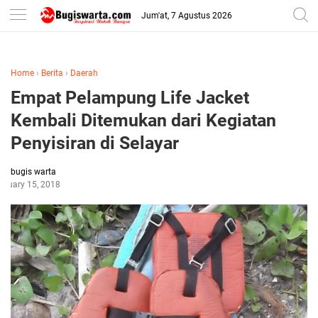
-->
Jum'at, 7 Agustus 2026
Home
›
Berita
›
Daerah
Empat Pelampung Life Jacket
Kembali Ditemukan dari Kegiatan
Penyisiran di Selayar
bugis warta
anuary 15, 2018