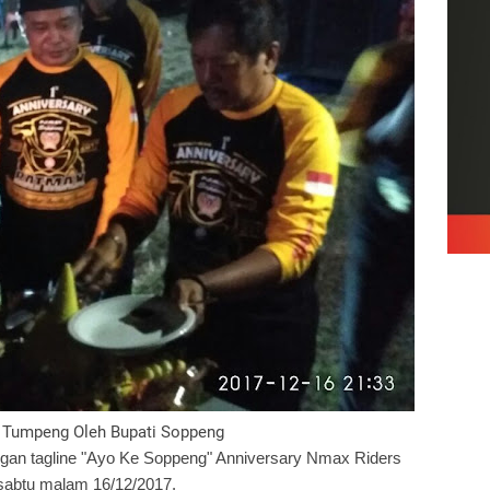
Tumpeng Oleh Bupati Soppeng
gan tagline "Ayo Ke Soppeng" Anniversary Nmax Riders
sabtu malam 16/12/2017.