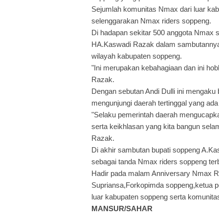
Sejumlah komunitas Nmax dari luar kab
selenggarakan Nmax riders soppeng.
Di hadapan sekitar 500 anggota Nmax 
HA.Kaswadi Razak dalam sambutannya 
wilayah kabupaten soppeng.
"Ini merupakan kebahagiaan dan ini hob
Razak.
Dengan sebutan Andi Dulli ini mengak
mengunjungi daerah tertinggal yang ada
"Selaku pemerintah daerah mengucapk
serta keikhlasan yang kita bangun sel
Razak.
Di akhir sambutan bupati soppeng A.K
sebagai tanda Nmax riders soppeng ter
Hadir pada malam Anniversary Nmax Rid
Supriansa,Forkopimda soppeng,ketua p
luar kabupaten soppeng serta komunitas
MANSUR/SAHAR