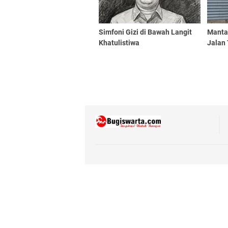
​Simfoni Gizi di Bawah Langit
Manta
Khatulistiwa
Jalan 