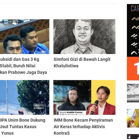
ubsidi dan Gas 3 Kg
​Simfoni Gizi di Bawah Langit
Stabil, Buruh Nilai
Khatulistiwa
akan Prabowo Jaga Daya
IPA Unim Bone Dukung
IMM Bone Kecam Penyiraman
 Usut Tuntas Kasus
Air Keras terhadap Aktivis
e Yunus
KontraS