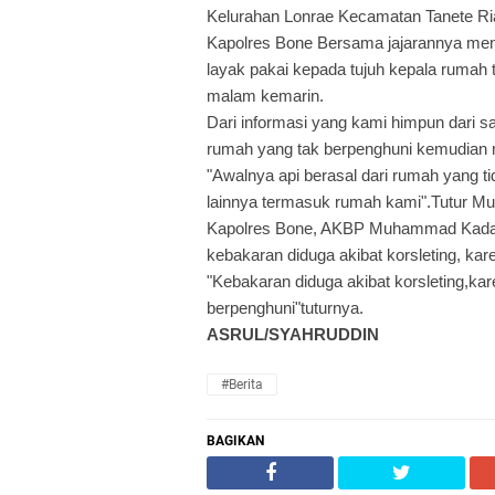
Kelurahan Lonrae Kecamatan Tanete Ria
Kapolres Bone Bersama jajarannya me
layak pakai kepada tujuh kepala ruma
malam kemarin.
Dari informasi yang kami himpun dari s
rumah yang tak berpenghuni kemudian m
"Awalnya api berasal dari rumah yang
lainnya termasuk rumah kami".Tutur Mus
Kapolres Bone, AKBP Muhammad Kadar
kebakaran diduga akibat korsleting, k
"Kebakaran diduga akibat korsleting,ka
berpenghuni"tuturnya.
ASRUL/SYAHRUDDIN
#Berita
BAGIKAN