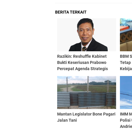
BERITA TERKAIT
Razikin: Reshuffle Kabinet
BBM S
Bukti Keseriusan Prabowo
Tetap 
Percepat Agenda Strategis
Kebij
Nasional
Beli
Mantan Legislator Bone Pagari
IMM M
Jalan Tani
Polisi
Andri