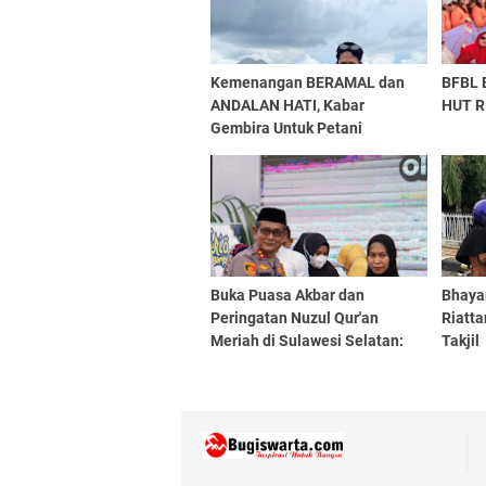
Kemenangan BERAMAL dan
BFBL 
ANDALAN HATI, Kabar
HUT R
Gembira Untuk Petani
Buka Puasa Akbar dan
Bhaya
Peringatan Nuzul Qur'an
Riatt
Meriah di Sulawesi Selatan:
Takjil
"Sulsel Berbagi Kebahagiaan