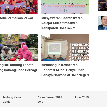
Bone Ramaikan Pawai
Musyawarah Daerah Ikatan
I
Pelajar Muhammadiyah
Kabupaten Bone ke-7:
Kolaborasi untuk Perubahan
ngkari Ranting Tanete
Membangun Kesadaran
ang Cabang Bone Berbagi
Generasi Muda: Penyuluhan
Bahaya Narkoba di SMP Negeri
1 Sibulue
Tentang Kami
Asian Games 2018
Pilpres 2019
Bisnis
Bola