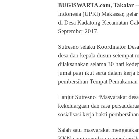
BUGISWARTA.com, Takalar
-
Indonesia
(UPRI)
Makassar,
gelar
di Desa Kadatong Kecamatan Gale
September 2017.
Sutresno selaku Koordinator Des
desa dan kepala dusun setempat m
dilaksanakan selama 30 hari kedep
jumat pagi ikut serta dalam kerja 
pembersihan Tempat Pemakaman
Lanjut Sutresno “
Masyarakat desa
kekeluargaan dan rasa persaudara
sosialisasi kerja bakti pembersih
Salah satu masyarakat mengataka
KKN yang membantu membersih