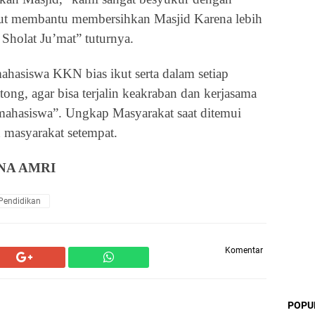
t membantu membersihkan Masjid Karena lebih
Sholat Ju’mat
”
tuturnya.
hasiswa KKN bias ikut serta dalam setiap
ong, agar bisa terjalin keakraban dan kerjasama
 mahasiswa
”
.
Ungkap Masyarakat saat ditemui
 masyarakat setempat.
NA AMRI
Pendidikan
Komentar
POPU