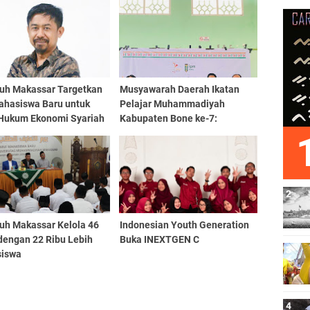
uh Makassar Targetkan
Musyawarah Daerah Ikatan
ahasiswa Baru untuk
Pelajar Muhammadiyah
 Hukum Ekonomi Syariah
Kabupaten Bone ke-7:
 Akademik 2024
Kolaborasi untuk Perubahan
uh Makassar Kelola 46
Indonesian Youth Generation
dengan 22 Ribu Lebih
Buka INEXTGEN C
iswa