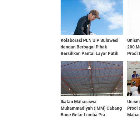
Kolaborasi PLN UIP Sulawesi
Unism
dengan Berbagai Pihak
200 M
Bersihkan Pantai Layar Putih
Prodi
dan Olah Sampah
Tahun
Ikatan Mahasiswa
Unism
Muhammadiyah (IMM) Cabang
Prodi 
Bone Gelar Lomba Pra-
Mahas
Musycab