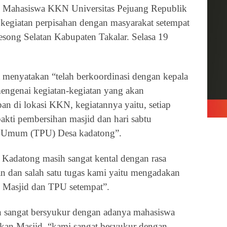
-
Mahasiswa KKN Universitas Pejuang
Republik
 kegiatan perpisahan dengan masyarakat setempat
song Selatan Kabupaten Takalar. Selasa 19
a
menyatakan “
telah berkoordinasi dengan kepala
engenai kegiatan-kegiatan yang akan
an di lokasi KKN, kegiatannya yaitu, setiap
bakti pembersihan masjid dan hari sabtu
 Umum (TPU) Desa kadatong
”
.
 Kadatong masih sangat kental dengan rasa
an dan salah satu tugas kami yaitu mengadakan
an Masjid dan TPU setempat
”
.
n sangat bersyukur dengan adanya mahasiswa
kan Masjid,
“
kami sangat besyukur dengan