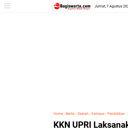
-->
Jum'at, 7 Agustus 20
Home
›
Berita
›
Daerah
›
Kampus
›
Pendidikan
KKN UPRI Laksana