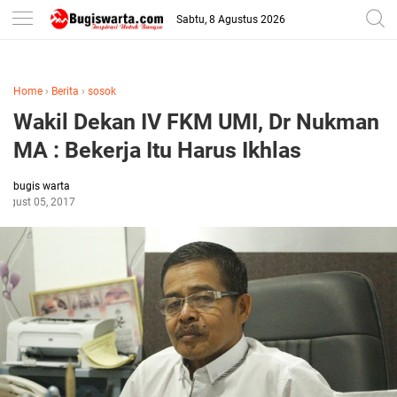
-->
Sabtu, 8 Agustus 2026
Home
›
Berita
›
sosok
Wakil Dekan IV FKM UMI, Dr Nukman
MA : Bekerja Itu Harus Ikhlas
bugis warta
August 05, 2017