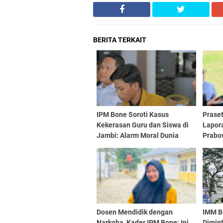
BERITA TERKAIT
IPM Bone Soroti Kasus
Praset
Kekerasan Guru dan Siswa di
Lapor
Jambi: Alarm Moral Dunia
Prabo
Pendidikan
Pemba
Dosen Mendidik dengan
IMM B
Narkoba, Kader IPM Bone: Ini
Dimint