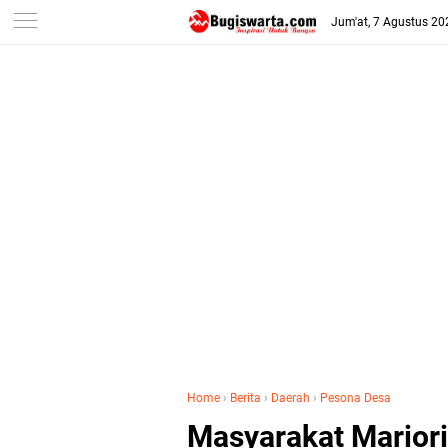
-->
Jum'at, 7 Agustus 20
Home
›
Berita
›
Daerah
›
Pesona Desa
Masyarakat Marior