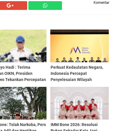
Komentar
yo Hadi : Terima
Perkuat Kedaulatan Negara,
an OIKN, Presiden
Indonesia Percepat
wo Tekankan Percepatan
Penyelesaian Wilayah
ngunan IKN
Perbatasan
one: Tolak Narkoba, Pers
IMM Bone 2026: Resolusi
a Adil dan Hentikan
Bukan Sekadar Kata, tapi