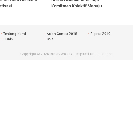
tisasi
Komitmen Kolektif Menuju
Aksi Nyata
Tentang Kami
Asian Games 2018
Pilpres 2019
Bisnis
Bola
Copyright ©
2026
BUGIS WARTA - Inspirasi Untuk Bangsa