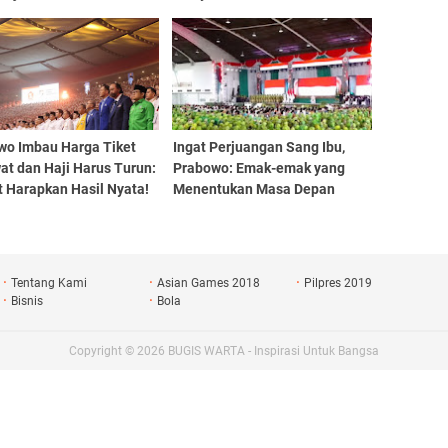
Santunan Hingga Pemeriksaan
Kesehatan Gratis
wo Imbau Harga Tiket
Ingat Perjuangan Sang Ibu,
at dan Haji Harus Turun:
Prabowo: Emak-emak yang
t Harapkan Hasil Nyata!
Menentukan Masa Depan
Bangsa Ini
Tentang Kami
Asian Games 2018
Pilpres 2019
Bisnis
Bola
Copyright ©
2026
BUGIS WARTA - Inspirasi Untuk Bangsa