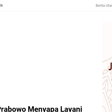
Berita Ut
26
 Prabowo Menyapa Layani