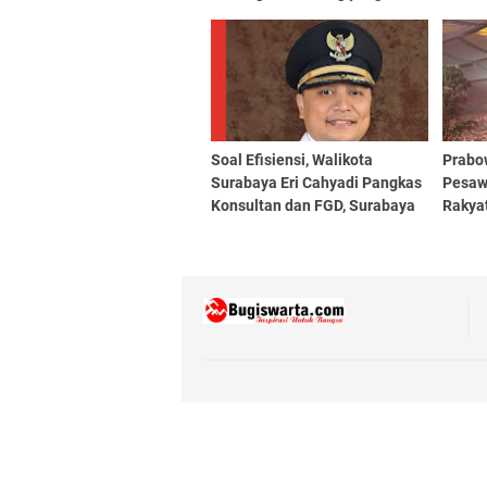
Sudah Nyaman
Soal Efisiensi, Walikota
Prabo
Surabaya Eri Cahyadi Pangkas
Pesaw
Konsultan dan FGD, Surabaya
Rakya
Hemat Rp 1 Triliun