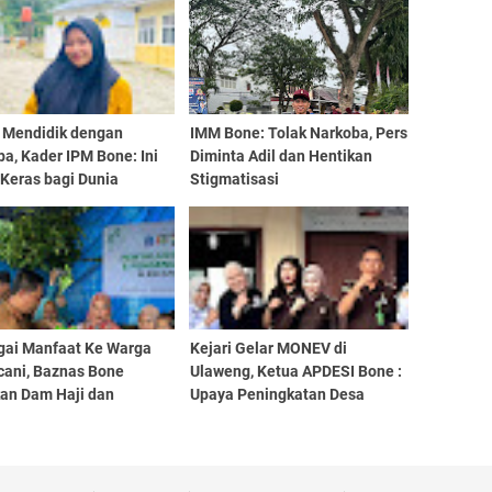
 Mendidik dengan
IMM Bone: Tolak Narkoba, Pers
a, Kader IPM Bone: Ini
Diminta Adil dan Hentikan
Keras bagi Dunia
Stigmatisasi
dikan
gai Manfaat Ke Warga
Kejari Gelar MONEV di
cani, Baznas Bone
Ulaweng, Ketua APDESI Bone :
kan Dam Haji dan
Upaya Peningkatan Desa
an Penanggulangan
Harus Kita Support
ing