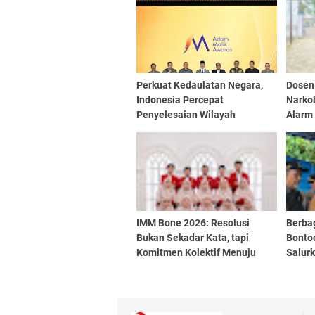
Perkuat Kedaulatan Negara,
Dosen
Indonesia Percepat
Narkob
Penyelesaian Wilayah
Alarm 
Perbatasan
Pendi
IMM Bone 2026: Resolusi
Berba
Bukan Sekadar Kata, tapi
Bonto
Komitmen Kolektif Menuju
Salur
Aksi Nyata
Bantu
Stunt