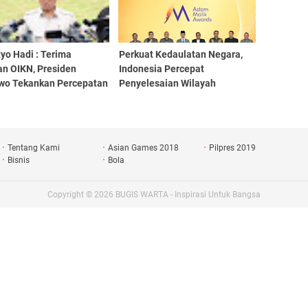
yo Hadi : Terima
Perkuat Kedaulatan Negara,
an OIKN, Presiden
Indonesia Percepat
wo Tekankan Percepatan
Penyelesaian Wilayah
ngunan IKN
Perbatasan
Tentang Kami
Asian Games 2018
Pilpres 2019
Bisnis
Bola
Copyright ©
2026
BUGIS WARTA - Inspirasi Untuk Bangsa