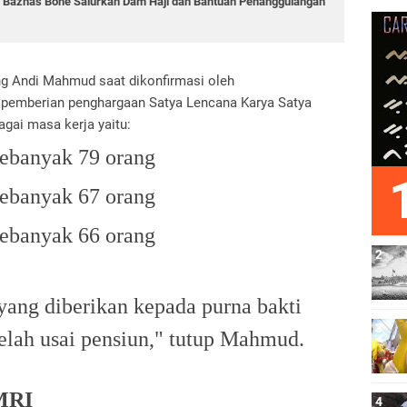
, Baznas Bone Salurkan Dam Haji dan Bantuan Penanggulangan
g Andi Mahmud saat dikonfirmasi oleh
mberian penghargaan Satya Lencana Karya Satya
gai masa kerja yaitu:
sebanyak 79 orang
sebanyak 67 orang
sebanyak 66 orang
 yang diberikan kepada purna bakti
elah usai pensiun," tutup Mahmud.
MRI