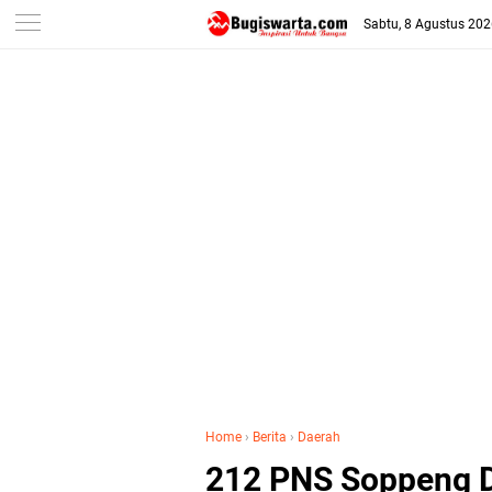
-->
Sabtu, 8 Agustus 20
Home
›
Berita
›
Daerah
212 PNS Soppeng D