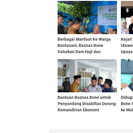
Berbagai Manfaat Ke Warga
Kejar
Bontocani, Baznas Bone
Ulawe
Salurkan Dam Haji dan
Upaya
Bantuan Penanggulangan
Harus 
Stunting
Bantuan Baznas Bone untuk
Didug
Penyandang Disabiltas Dorong
Bone 
Kemandirian Ekonomi
ke Mab