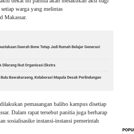
ktu dekat ini panitia akan melakukan aksi bagi
 setiap warga yang melintas
rd Makassar.
rpustakaan Daerah Bone Tetap Jadi Rumah Belajar Generasi
ilarang Ikut Organisasi Ekstra
g Bulu Bawakaraeng, Kolaborasi Mapala Desak Perlindungan
dilakukan pemasangan baliho kampus disetiap
sar. Dalam rapat tersebut panitia juga berharap
an sosialisasike instansi-instansi pemerintah
POPU