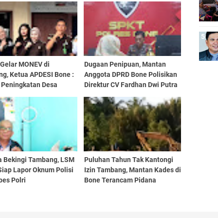
i Gelar MONEV di
Dugaan Penipuan, Mantan
ng, Ketua APDESI Bone :
Anggota DPRD Bone Polisikan
 Peningkatan Desa
Direktur CV Fardhan Dwi Putra
Kita Support
a Bekingi Tambang, LSM
Puluhan Tahun Tak Kantongi
Siap Lapor Oknum Polisi
Izin Tambang, Mantan Kades di
es Polri
Bone Terancam Pidana