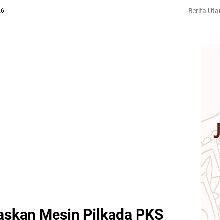
Berita Ut
26
askan Mesin Pilkada PKS