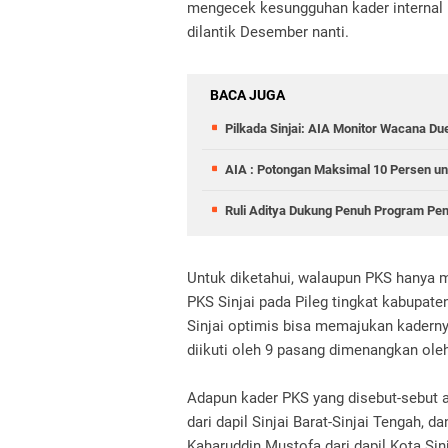
mengecek kesungguhan kader internal m
dilantik Desember nanti.
BACA JUGA
Pilkada Sinjai: AIA Monitor Wacana Du
AIA : Potongan Maksimal 10 Persen un
Ruli Aditya Dukung Penuh Program Pe
Untuk diketahui, walaupun PKS hanya m
PKS Sinjai pada Pileg tingkat kabupat
Sinjai optimis bisa memajukan kaderny
diikuti oleh 9 pasang dimenangkan oleh
Adapun kader PKS yang disebut-sebut ak
dari dapil Sinjai Barat-Sinjai Tengah, d
Kaharuddin Mustofa dari dapil Kota Sinj