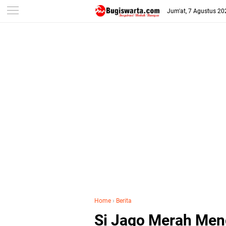
-->
Jum'at, 7 Agustus 20
Home
›
Berita
Si Jago Merah Men