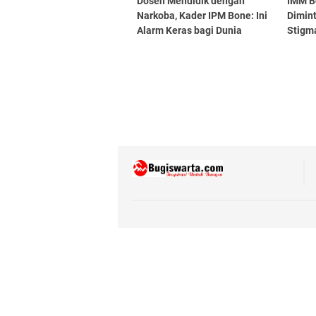
Dosen Mendidik dengan
IMM B
Narkoba, Kader IPM Bone: Ini
Dimint
Alarm Keras bagi Dunia
Stigma
Pendidikan