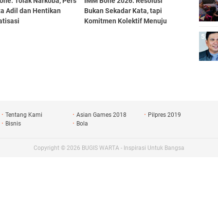
one: Tolak Narkoba, Pers
IMM Bone 2026: Resolusi
a Adil dan Hentikan
Bukan Sekadar Kata, tapi
tisasi
Komitmen Kolektif Menuju
Aksi Nyata
Tentang Kami
Asian Games 2018
Pilpres 2019
Bisnis
Bola
Copyright ©
2026
BUGIS WARTA - Inspirasi Untuk Bangsa