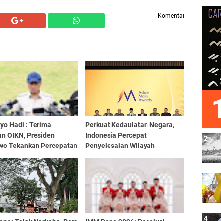
Komentar
yo Hadi : Terima
Perkuat Kedaulatan Negara,
an OIKN, Presiden
Indonesia Percepat
wo Tekankan Percepatan
Penyelesaian Wilayah
ngunan IKN
Perbatasan