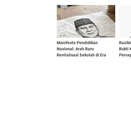
Mahas
Manifesto Pendidikan
Raziki
Nasional: Arah Baru
Bukti
Revitalisasi Sekolah di Era
Perce
Prabowo Subianto
Nasio