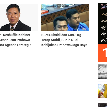
iswa Tari Se-Sulselbar
Generasi Emas
n: Reshuffle Kabinet
BBM Subsidi dan Gas 3 Kg
 Keseriusan Prabowo
Tetap Stabil, Buruh Nilai
pat Agenda Strategis
Kebijakan Prabowo Jaga Daya
nal
Beli