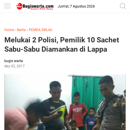
-->
Jum'at, 7 Agustus 2026
Home
›
Berita
›
PEMDA SINJAI
Melukai 2 Polisi, Pemilik 10 Sachet
Sabu-Sabu Diamankan di Lappa
bugis warta
May 02, 2017