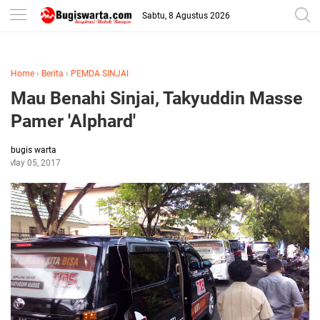
-->
Sabtu, 8 Agustus 2026
Home
›
Berita
›
PEMDA SINJAI
Mau Benahi Sinjai, Takyuddin Masse
Pamer 'Alphard'
bugis warta
May 05, 2017