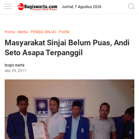
-->
Jum'at, 7 Agustus 2026
Home
›
Berita
›
PEMDA SINJAI
›
Politik
Masyarakat Sinjai Belum Puas, Andi
Seto Asapa Terpanggil
bugis warta
May 09, 2017