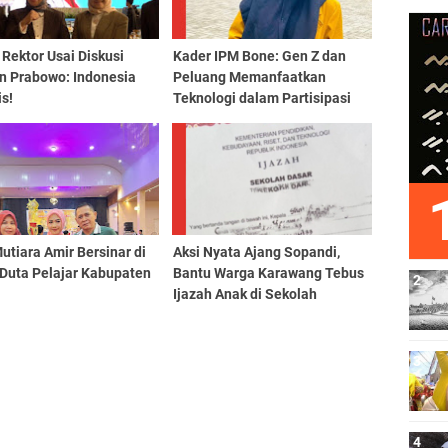
Rektor Usai Diskusi
Kader IPM Bone: Gen Z dan
n Prabowo: Indonesia
Peluang Memanfaatkan
s!
Teknologi dalam Partisipasi
Pemerintahan
utiara Amir Bersinar di
Aksi Nyata Ajang Sopandi,
 Duta Pelajar Kabupaten
Bantu Warga Karawang Tebus
Ijazah Anak di Sekolah