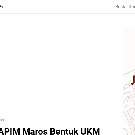
Berita Ut
26
kan
APIM Maros Bentuk UKM