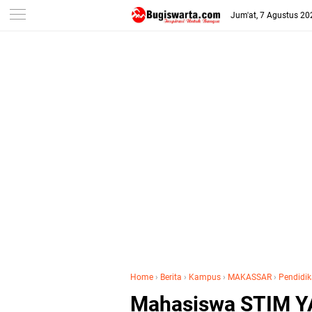
-->
Jum'at, 7 Agustus 20
Home
›
Berita
›
Kampus
›
MAKASSAR
›
Pendidi
Mahasiswa STIM Y