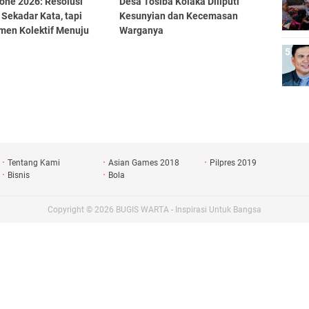
one 2026: Resolusi
Desa Tosiba Kolaka Diliputi
Sekadar Kata, tapi
Kesunyian dan Kecemasan
men Kolektif Menuju
Warganya
Nyata
Tentang Kami
Asian Games 2018
Pilpres 2019
Bisnis
Bola
Copyright ©
2026
BUGIS WARTA - Inspirasi Untuk Bangsa