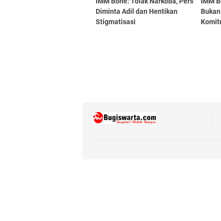
IMM Bone: Tolak Narkoba, Pers
IMM B
Diminta Adil dan Hentikan
Bukan 
Stigmatisasi
Komit
Aksi 