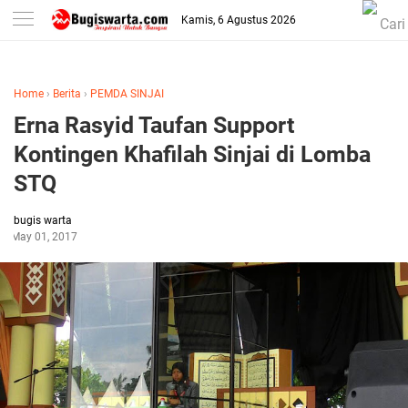
-->
Kamis, 6 Agustus 2026
Home
›
Berita
›
PEMDA SINJAI
Erna Rasyid Taufan Support
Kontingen Khafilah Sinjai di Lomba
STQ
bugis warta
May 01, 2017