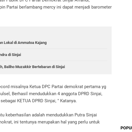
asi Publik DPC Partai Demokrat Sinjai Affandi,
in Partai berlambang mercy ini dapat menjadi barometer
an Lokal di Ammatoa Kajang
dra di Sinjai
 Baliho Muzakkir Bertebaran di Sinjai
record misalnya Ketua DPC Partai demokrat pertama yg
Sulsel, Berhasil mendudukkan 4 anggota DPRD Sinjai,
sebagai KETUA DPRD Sinjai, " Katanya.
atu keberhasilan adalah mendudukkan Putra Sinjai
okrat, ini tentunya merupakan hal yang perlu untuk
POPU