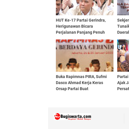
HUT Ke-17 Partai Gerindra,
Sekjen
Herigunawan Bicara
Tunaik
Perjalanan Panjang Penuh
Daerah
Semangat, Refleksi, dan
Kami
Dedikasi Tanpa Henti
Buka Rapimnas PIRA, Sufmi
Partai
Dasco Ahmad Kerja Keras
Ajak 
Orsap Partai Buat
Persa
Kepercayaan Rakyat Ke
Gerindra Semakin Tinggi