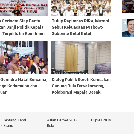
 Gerindra Siap Bantu
Tutup Rapimnas PIRA, Muzani
an Janji Politik Kepala
Sebut Kekuasaan Prabowo
 Terpilih: Ini Komitmen
Subianto Betul Betul
Dipergunakan Untuk Rakyat
Dan Bangsa
 Gerindra Natal Bersama,
Dialog Publik Soroti Kerusakan
Jaga Kedamaian dan
Gunung Bulu Bawakaraeng,
tuan
Kolaborasi Mapala Desak
Perlindungan Serius
Tentang Kami
Asian Games 2018
Pilpres 2019
Bisnis
Bola