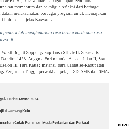
esar Ki Hajar Dewantara sebagai bapak Pendidikan
rupakan momentum dan sekaligus refleksi dari berbagai
an dalam melaksanakan berbagai program untuk memajukan
i Indonesia”, jelas Kaswadi.
ma pemerintah menghaturkan rasa terima kasih dan rasa
Kaswadi.
 Wakil Bupati Soppeng, Supriansa SH., MH, Sekretaris
Dandim 1423, Anggota Forkopimda, Asisten I dan II, Staf
Eselon III, Para Kabag Instansi, para Camat se-Kabupaten
g, Perguruan Tinggi, perwakilan pelajar SD, SMP, dan SMA.
gal Justice Award 2024
il di Jantung Kota
mentum Cetak Pemimpin Muda Pertanian dan Perkuat
POPU