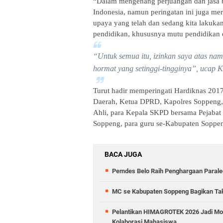
“Dalam mengenang perjuangan dan jasa b
Indonesia, namun peringatan ini juga me
upaya yang telah dan sedang kita lakuk
pendidikan, khususnya mutu pendidikan d
“Untuk semua itu, izinkan saya atas na
hormat yang setinggi-tingginya”, ucap 
Turut hadir memperingati Hardiknas 2017
Daerah, Ketua DPRD, Kapolres Soppeng, 
Ahli, para Kepala SKPD bersama Pejabat 
Soppeng, para guru se-Kabupaten Soppen
BACA JUGA
Pemdes Belo Raih Penghargaan Parale
MC se Kabupaten Soppeng Bagikan Takj
Pelantikan HIMAGROTEK 2026 Jadi Mo
Kolaborasi Mahasiswa