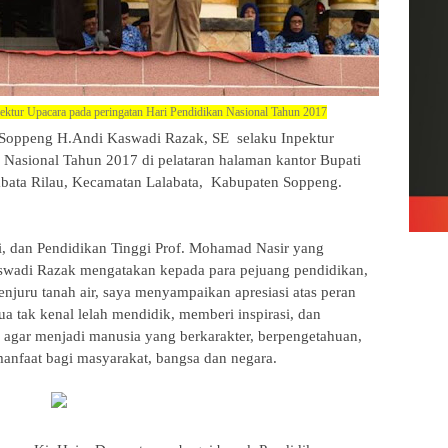
ktur Upacara pada peringatan Hari Pendidikan Nasional Tahun 2017
 Soppeng H.Andi Kaswadi Razak, SE selaku Inpektur
 Nasional Tahun 2017 di pelataran halaman kantor Bupati
abata Rilau, Kecamatan Lalabata, Kabupaten Soppeng.
i, dan Pendidikan Tinggi Prof. Mohamad Nasir yang
swadi Razak mengatakan kepada para pejuang pendidikan,
enjuru tanah air, saya menyampaikan apresiasi atas peran
ua tak kenal lelah mendidik, memberi inspirasi, dan
 agar menjadi manusia yang berkarakter, berpengetahuan,
anfaat bagi masyarakat, bangsa dan negara.