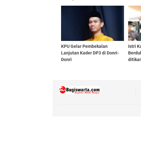
Penegakan Hukum Terpadu
Pemilu
KPU Gelar Pembekalan
Istri 
Lanjutan Kader DP3 di Donri-
Berduk
Donri
ditik