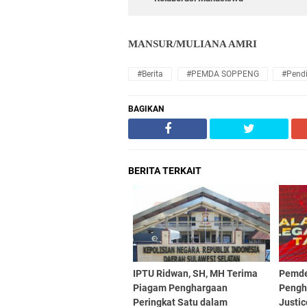
MANSUR/MULIANA AMRI
#Berita
#PEMDA SOPPENG
#Pend
BAGIKAN
BERITA TERKAIT
IPTU Ridwan, SH, MH Terima
Pemde
Piagam Penghargaan
Pengh
Peringkat Satu dalam
Justi