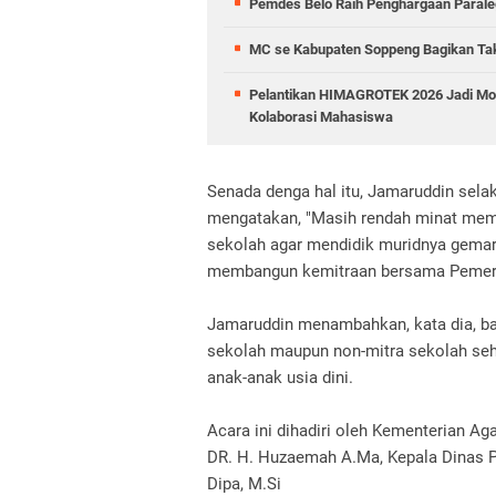
Pemdes Belo Raih Penghargaan Parale
MC se Kabupaten Soppeng Bagikan Takj
Pelantikan HIMAGROTEK 2026 Jadi Mo
Kolaborasi Mahasiswa
Senada denga hal itu, Jamaruddin selak
mengatakan, "Masih rendah minat memb
sekolah agar mendidik muridnya gemar 
membangun kemitraan bersama Pemerint
Jamaruddin menambahkan, kata dia, ba
sekolah maupun non-mitra sekolah se
anak-anak usia dini.
Acara ini dihadiri oleh Kementerian A
DR. H. Huzaemah A.Ma, Kepala Dinas Pe
Dipa, M.Si