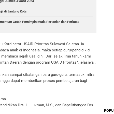
gal Justice Award 2024
il di Jantung Kota
mentum Cetak Pemimpin Muda Pertanian dan Perkuat
u Kordinator USAID Prioritas Sulawesi Selatan. Ia
aca anak di Indonesia, maka setiap guru/pendidik di
membaca sejak usai dini. Dari sejak lima tahun kami
ah Daerah dengan program USAID Proritas", jelasnya .
hkan sampai dikalangan para guru-guru, termasuk mitra
hingga dapat memberikan proses pembelajaran bagi
gama
ndidikan Drs. H. Lukman, M.Si, dan Bapelitbangda Drs.
POPU