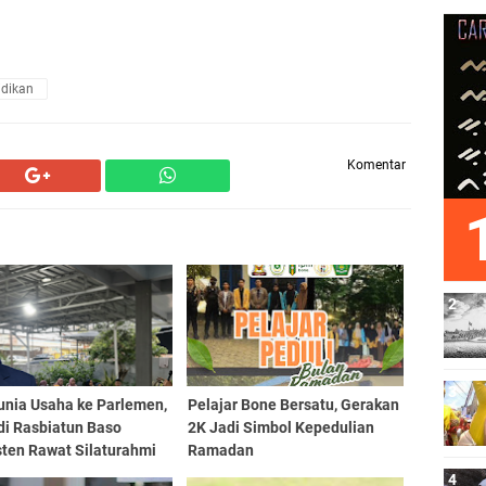
idikan
Komentar
unia Usaha ke Parlemen,
Pelajar Bone Bersatu, Gerakan
di Rasbiatun Baso
2K Jadi Simbol Kepedulian
sten Rawat Silaturahmi
Ramadan
 Bukber Ramadan