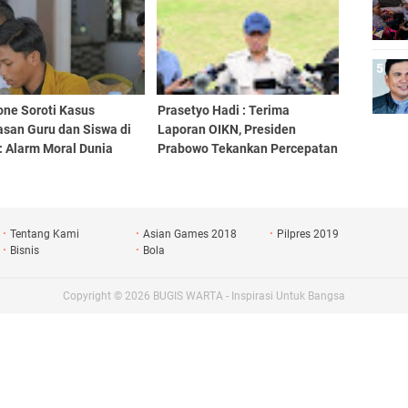
one Soroti Kasus
Prasetyo Hadi : Terima
asan Guru dan Siswa di
Laporan OIKN, Presiden
: Alarm Moral Dunia
Prabowo Tekankan Percepatan
dikan
Pembangunan IKN
Tentang Kami
Asian Games 2018
Pilpres 2019
Bisnis
Bola
Copyright ©
2026
BUGIS WARTA - Inspirasi Untuk Bangsa