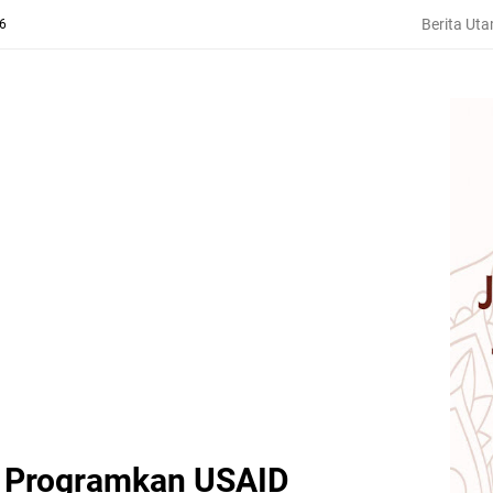
Berita Ut
26
p Programkan USAID