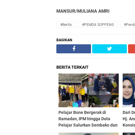
MANSUR/MULIANA AMRI
#Berita
#PEMDA SOPPENG
#Pend
BAGIKAN
BERITA TERKAIT
Pelajar Bone Bergerak di
Dari D
Ramadan, IPM hingga Duta
Hj. An
Pelajar Salurkan Sembako dan
Konsi
Berbagi Takjil
Lewat