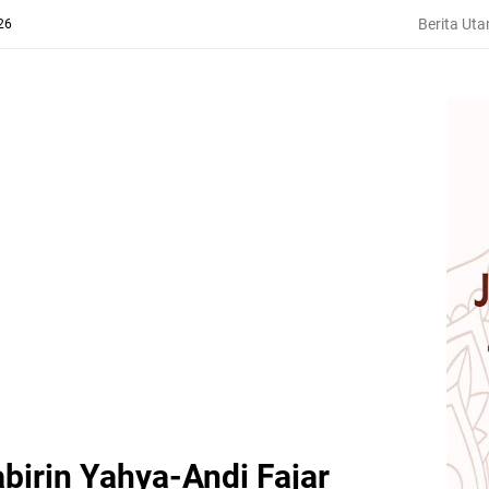
Berita Ut
26
birin Yahya-Andi Fajar