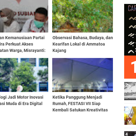
an Kemanusiaan Partai
Observasi Bahasa, Budaya, dan
dra Perkuat Akses
Kearifan Lokal di Ammatoa
atan Warga, Misrayanti:
Kajang
Selalu Dengarkan
si
ogi Jadi Motor Inovasi
Ketika Panggung Menjadi
si Muda di Era Digital
Rumah, FESTASI VII Siap
Kembali Satukan Kreativitas
Mahasiswa Tari Se-Sulselbar