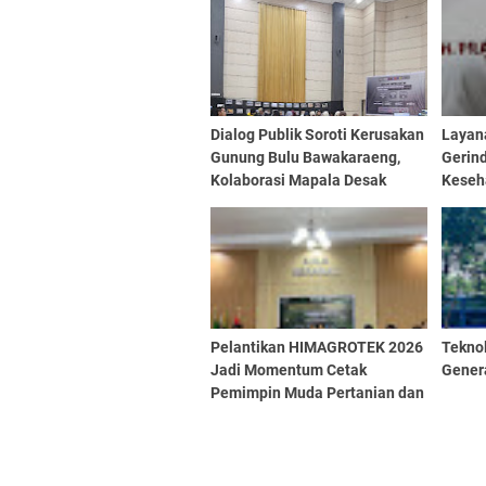
Dialog Publik Soroti Kerusakan
Layan
Gunung Bulu Bawakaraeng,
Gerin
Kolaborasi Mapala Desak
Keseh
Perlindungan Serius
Kami 
Aspira
Pelantikan HIMAGROTEK 2026
Teknol
Jadi Momentum Cetak
Genera
Pemimpin Muda Pertanian dan
Perkuat Kolaborasi Mahasiswa