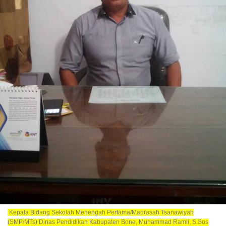
Kepala Bidang Sekolah Menengah Pertama/Madrasah Tsanawiyah
(SMP/MTs) Dinas Pendidikan Kabupaten Bone, Muhammad Ramli, S.Sos