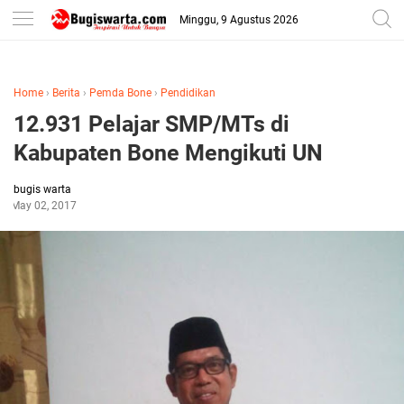
-->
Minggu, 9 Agustus 2026
Home
›
Berita
›
Pemda Bone
›
Pendidikan
12.931 Pelajar SMP/MTs di
Kabupaten Bone Mengikuti UN
bugis warta
May 02, 2017