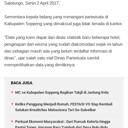
Salotungo, Senin 2 April 2017.
S
ementara
k
epala bidang
yang menangani pariwisata di
Kabupaten Soppeng
yang dimaksud juga tidak berada di kantor
.
"Data yang kami dapat dari dinas statistik baru beberapa hotel,
penginapan dan wisma yang sudah diakomodasi sejak ini tahun
dan sebagian masih ada yang belum terdaftar informasi di
dinas", ujar salah satu
s
taf Dinas
P
ariwisata sambil
memperlihatkan data yang dimilikinya.
BACA JUGA
MC se Kabupaten Soppeng Bagikan Takjil di Jantung Kota
Ketika Panggung Menjadi Rumah, FESTASI VII Siap Kembali
Satukan Kreativitas Mahasiswa Tari Se-Sulselbar
Perkuat Ekonomi Masyarakat : Dari Puncak Kelorta hingga
Pantai Togeo, Harapan Baru Tumbuh dari Desa Bulu-Bulu