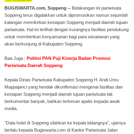
Foto Ilustrasi/Net
BUGISWARTA.com, S
oppeng
--
Belakangan ini pariwisata
Soppeng terus digalakkan untuk dipromosikan namun sejumlah
kalangan me
m
ikirkan
kesiapan Soppeng menjadi daerah tujuan
pariwisata.
H
al ini terlihat dengan kurangnya fasilitas pendukung
untuk memberikan kenyamanan
bagi para
wisatawan yang
akan berkunjung di Kabupaten Soppeng.
Baa Juga :
Politisi PAN Puji Kinerja Badan Promosi
Pariwisata Daerah Soppeng
Kepala Dinas Pariwisata
K
abupaten Soppeng H. Andi Unru
Mappajanci yang hendak dikonfirmasi mengenai fasilitas dan
kesiapan Soppeng menjadi daerah tujuan pariwisata tak
berkomentar banyak, bahkan terkesan apatis kepada awak
media.
"Data hotel di
S
oppeng silahkan ke kepala bidangnya", ujarnya
berlalu kepada
B
ugiswarta.com
di Kantor Pariwisata
J
alan