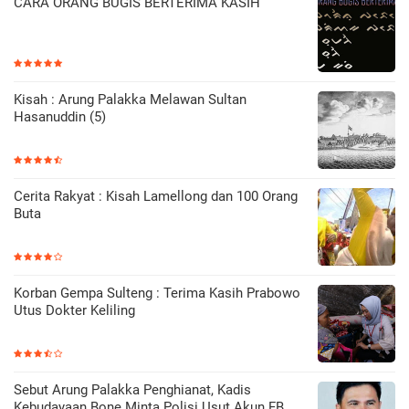
CARA ORANG BUGIS BERTERIMA KASIH
Kisah : Arung Palakka Melawan Sultan
Hasanuddin (5)
Cerita Rakyat : Kisah Lamellong dan 100 Orang
Buta
Korban Gempa Sulteng : Terima Kasih Prabowo
Utus Dokter Keliling
Sebut Arung Palakka Penghianat, Kadis
Kebudayaan Bone Minta Polisi Usut Akun FB