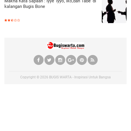
Makna Kata Sapaan : Iyye' Iyyo, Iko,dan Tabe' di
kalangan Bugis Bone
Copyright ©
2026
BUGIS WARTA - Inspirasi Untuk Bangsa