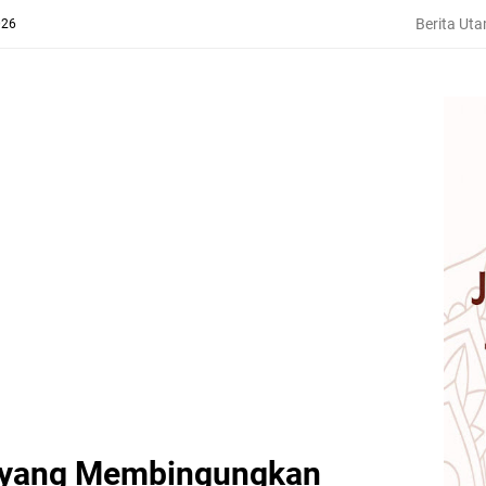
Berita Ut
026
n yang Membingungkan