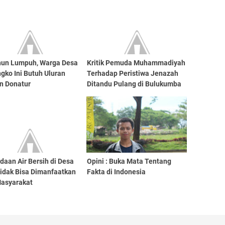
hun Lumpuh, Warga Desa
Kritik Pemuda Muhammadiyah
gko Ini Butuh Uluran
Terhadap Peristiwa Jenazah
n Donatur
Ditandu Pulang di Bulukumba
aan Air Bersih di Desa
Opini : Buka Mata Tentang
Tidak Bisa Dimanfaatkan
Fakta di Indonesia
Masyarakat