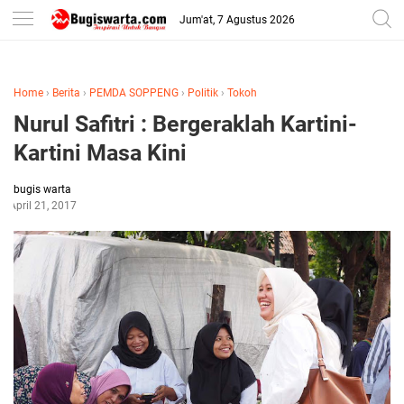
-->
Jum'at, 7 Agustus 2026
Home
›
Berita
›
PEMDA SOPPENG
›
Politik
›
Tokoh
Nurul Safitri : Bergeraklah Kartini-
Kartini Masa Kini
bugis warta
April 21, 2017