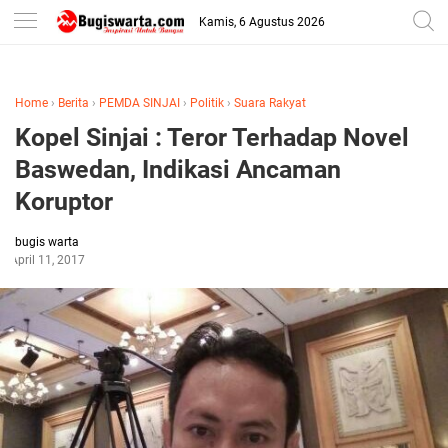
-->
Kamis, 6 Agustus 2026
Home
›
Berita
›
PEMDA SINJAI
›
Politik
›
Suara Rakyat
Kopel Sinjai : Teror Terhadap Novel
Baswedan, Indikasi Ancaman
Koruptor
bugis warta
April 11, 2017