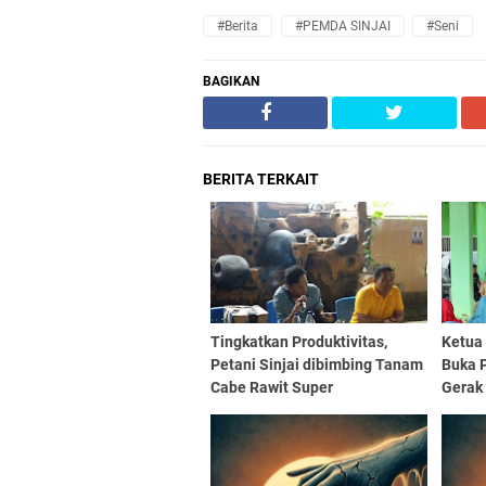
#Berita
#PEMDA SINJAI
#Seni
BAGIKAN
BERITA TERKAIT
Tingkatkan Produktivitas,
Ketua
Petani Sinjai dibimbing Tanam
Buka 
Cabe Rawit Super
Gerak