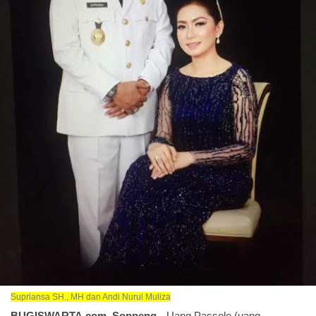
Supriansa SH., MH dan Andi Nurul Muliza
BUGISWARTA.com, Soppeng
--Uang Passolo (uang