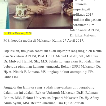
IX Sulawesi
memperingati
Hardiknas 2017.
Demikian ditegaskan
Koordinator Tim
Jalan Santai APTISI,
Dr. Eliza Meiyani, M.Si
Dr. Eliza Meiyani,
M.Si kepada media di Makassar, Kamis 27 April 2017.
Dijelaskan, tim jalan santai ini akan dipimpin langsung oleh Ketua
dan Sekretaris APTISI, Prof. Dr. H. Ma’ruf Hafidz, SH., MH dan
Dr. Mulyadi Hamid, SE., M.S. Selain itu juga akan ikut dalam tim
beberapa pimpinan kampus termasuk, Rektor UPRI Makassar, Dr.
Hj. A. Niniek F. Lantara, MS, ungkap doktor antropologi PPs-
Unhas ini.
Anggota tim lainnya yang sudah menyatakan diri bergabung
dalam tim ini adalah, Rektor Unismuh Makassar, Dr.H. Rahman
Rahim, MM, Rektor Universitas Pepabri Makassar, Dr. Hj. Afiaty
Amin Syam, MSi, Rektor Unasman, Dra.Hj.Chuduriah