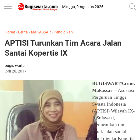
-->
Minggu, 9 Agustus 2026
Home
›
Berita
›
MAKASSAR
›
Pendidikan
APTISI Turunkan Tim Acara Jalan
Santai Kopertis IX
bugis warta
April 28, 2017
BUGISWARTA.com,
Makassar
-- Asosiasi
Perguruan Tinggi
Swasta Indonesia
(APTISI) Wilayah IX-
A Sulawesi,
menurunkan tim
gerak jalan santai
yang digelar Kopertis