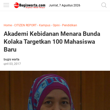
-->
Jum'at, 7 Agustus 2026
Home
›
CITIZEN REPORT
›
Kampus
›
Opini
›
Pendidikan
Akademi Kebidanan Menara Bunda
Kolaka Targetkan 100 Mahasiswa
Baru
bugis warta
April 03, 2017