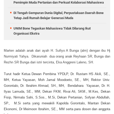
Pemimpin Muda Pertanian dan Perkuat Kolaborasi Mahasiswa
Di Tengah Gempuran Dunia Digital, Perpustakaan Daerah Bone
Tetap Jadi Rumah Belajar Generasi Muda
UNIM Bone Tegaskan Mahasiswa Tidak Dilarang Ikut
Organisasi Ekstra
Marten adalah anak dari ayah H. Sufiyo A Bunga (alm) dengan ibu Hj
Nurmiyati Yahya. Dikaruniah dua orang anak Reyhaan SR, Bunga dan
Rezhn SR Bunga dari istri tercinta, Eka Anggreni Laleno, SH.
Turut hadir Ketua Dewan Pembina YPDLP, Dr. Rustam HS Akili, SE.,
MH, Ketua Yayasan, Moh Jamal Moodoeto, SE., MH, Rektor Univ.
Gorontalo, Dr. Ibrahim Ahmad, SH., MH, Bendahara Yayasan, Dr. H.
Ilyas Lamuda, SE., MM, Dekan FKM, Rivai Ali, SKM., M.Kes, Dekan
Fisip, Nirmala Sahi, S.Sos., M.Si, Dekan Pertanian, Sofyan Abdullah,
SP., M.Si serta yang mewakili Kapolda Gorontalo, Mantan Dekan
Ekonomi, Dr Meimoon Ibrahim, SE., MM serta para dosen dan anggota