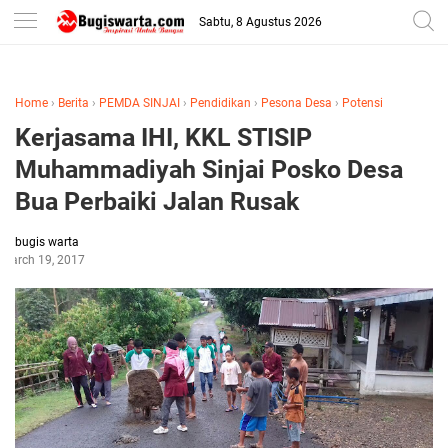
-->
Sabtu, 8 Agustus 2026
Home
›
Berita
›
PEMDA SINJAI
›
Pendidikan
›
Pesona Desa
›
Potensi
Kerjasama IHI, KKL STISIP
Muhammadiyah Sinjai Posko Desa
Bua Perbaiki Jalan Rusak
bugis warta
March 19, 2017