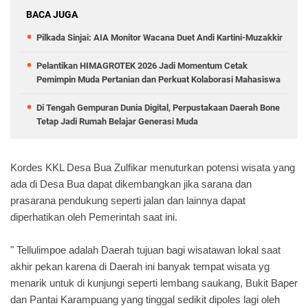
BACA JUGA
Pilkada Sinjai: AIA Monitor Wacana Duet Andi Kartini-Muzakkir
Pelantikan HIMAGROTEK 2026 Jadi Momentum Cetak
Pemimpin Muda Pertanian dan Perkuat Kolaborasi Mahasiswa
Di Tengah Gempuran Dunia Digital, Perpustakaan Daerah Bone
Tetap Jadi Rumah Belajar Generasi Muda
Kordes KKL Desa Bua Zulfikar menuturkan potensi wisata yang
ada di Desa Bua dapat dikembangkan jika sarana dan
prasarana pendukung seperti jalan dan lainnya dapat
diperhatikan oleh Pemerintah saat ini.
" Tellulimpoe adalah Daerah tujuan bagi wisatawan lokal saat
akhir pekan karena di Daerah ini banyak tempat wisata yg
menarik untuk di kunjungi seperti lembang saukang, Bukit Baper
dan Pantai Karampuang yang tinggal sedikit dipoles lagi oleh