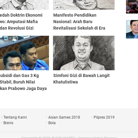
dah Doktrin Ekonomi
Manifesto Pendidikan
wo: Amputasi Mafia
Nasional: Arah Baru
dan Revolusi Gizi
Revitalisasi Sekolah di Era
asi Emas
Prabowo Subianto
ubsidi dan Gas 3 Kg
​Simfoni Gizi di Bawah Langit
Stabil, Buruh Nilai
Khatulistiwa
akan Prabowo Jaga Daya
Tentang Kami
Asian Games 2018
Pilpres 2019
Bisnis
Bola