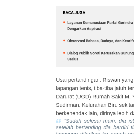
BACA JUGA
Layanan Kemanusiaan Partai Gerindra 
Dengarkan Aspirasi
Observasi Bahasa, Budaya, dan Kearif
Dialog Publik Soroti Kerusakan Gunun
Serius
Usai pertandingan, Riswan yang d
lapangan
t
enis, tiba-tiba jatuh 
Darurat (UGD)
R
umah
S
akit M. 
Sudirman, Kelurahan Biru sekita
berkehendak lain, dirinya lebih
"Sudah selesai main, dia is
setelah bertanding dia berdiri 