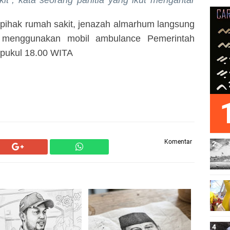
it", kata seorang panitia yang ikut mengantar
 pihak
r
umah sakit, jena
z
ah almarhum langsung
menggunakan mobil ambulance Pemerintah
pukul 18
.
00 WIT
A
Komentar