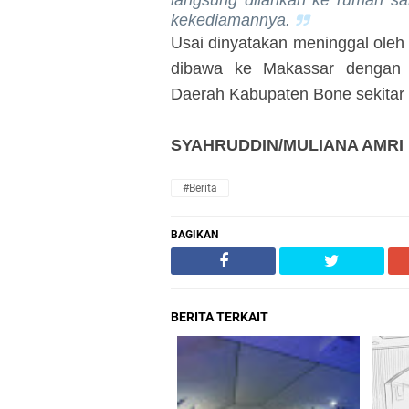
langsung dilarikan ke
r
umah sak
kekediamannya.
Usai dinyatakan
m
eninggal oleh
dibawa ke Makassar dengan 
Daerah Kabupaten Bone sekitar 
S
Y
AH
RUDDIN/
MULIANA AMRI
#Berita
BAGIKAN
BERITA TERKAIT