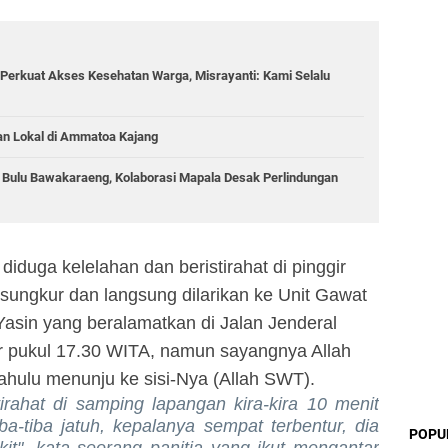
Perkuat Akses Kesehatan Warga, Misrayanti: Kami Selalu
an Lokal di Ammatoa Kajang
g Bulu Bawakaraeng, Kolaborasi Mapala Desak Perlindungan
iduga kelelahan dan beristirahat di pinggir
tersungkur dan langsung dilarikan ke Unit Gawat
Yasin
yang beralamatkan di
Jalan
J
enderal
r pukul 17
.
30
W
ITA
, namun sayangnya
Allah
 dahulu menunju ke
sisi-Nya
(Allah SWT).
tirahat di samping lapangan kira-kira 10 menit
tiba-tiba jatuh, kepalanya sempat terbentu
r
, dia
POPU