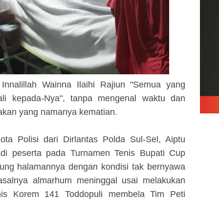
-
Innalillah Wainna Ilaihi Rajiun "Semua
y
ang
ali
k
epada-
N
ya",
t
anpa mengenal waktu dan
akan yang namanya kematian.
ota Polisi dari Dirlantas Polda Sul-
S
el, Aiptu
adi peserta pada
T
urnamen
T
enis Bupati Cup
pung halamannya dengan kondisi tak bernyawa
Pasalnya
a
lmarhum meninggal usai melakukan
nis Korem 141 Toddopuli membela Tim Peti