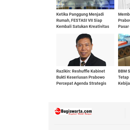
Ketika Panggung Menjadi
Membe
Rumah, FESTASI VII Siap
Prabo
Kembali Satukan Kreativitas
Pasar 
Mahasiswa Tari Se-Sulselbar
Gener
Razikin: Reshuffle Kabinet
BBM S
Bukti Keseriusan Prabowo
Tetap 
Percepat Agenda Strategis
Kebij
Nasional
Beli