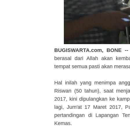
BUGISWARTA.com, BONE -
berasal
d
ari Allah
a
kan
k
emb
tempat semua pasti akan meras
Hal inilah yang menimpa
a
ngg
Riswan (50 tahun), saat menj
2017, kini dipulangkan ke kam
lagi, Jum'at 17
M
aret 2017, 
pertandingan di Lapangan Te
Kemas.