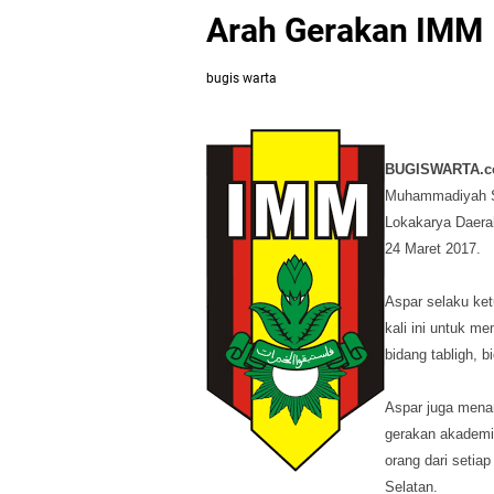
Arah Gerakan IMM
bugis warta
BUGISWARTA.c
Muhammadiyah Su
Lokakarya Daera
24 Maret 2017.
Aspar selaku ke
kali ini untuk m
bidang tabligh, 
Aspar juga mena
gerakan akademis
orang dari setia
Selatan.