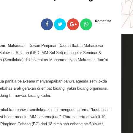
Komentar
om, Makassar
---Dewan Pimpinan Daerah Ikatan Mahasiswa
lawesi Selatan (DPD IMM Sul-Sel) menggelar Seminar &
h (Semilokda) di Universitas Muhammadiyah Makassar, Jum'at
tua panitia pelaksana menyampaikan bahwa agenda semilokda
embahas arah gerakan di empat bidang, yakni bidang organisasi,
bidang Immawati, bidang kader.
mbahkan bahwa semilokda kali ini mengusung tema "kristalisasi
i Islam menuju IMM berkemajuan". Para peserta di wakili 10
p Pimpinan Cabang (PC) dari 18 pimpinan cabang se-Sulawesi