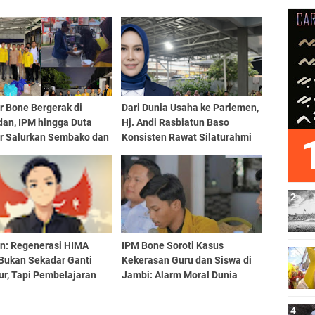
r Bone Bergerak di
Dari Dunia Usaha ke Parlemen,
an, IPM hingga Duta
Hj. Andi Rasbiatun Baso
ar Salurkan Sembako dan
Konsisten Rawat Silaturahmi
i Takjil
Lewat Bukber Ramadan
an: Regenerasi HIMA
IPM Bone Soroti Kasus
Bukan Sekadar Ganti
Kekerasan Guru dan Siswa di
ur, Tapi Pembelajaran
Jambi: Alarm Moral Dunia
rasi
Pendidikan