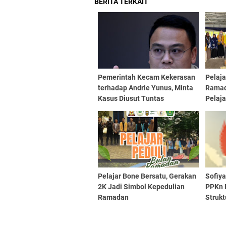
BERITA TERKAIT
Pemerintah Kecam Kekerasan
Pelaja
terhadap Andrie Yunus, Minta
Ramad
Kasus Diusut Tuntas
Pelaj
Berbag
Pelajar Bone Bersatu, Gerakan
Sofiy
2K Jadi Simbol Kepedulian
PPKn 
Ramadan
Strukt
Demok