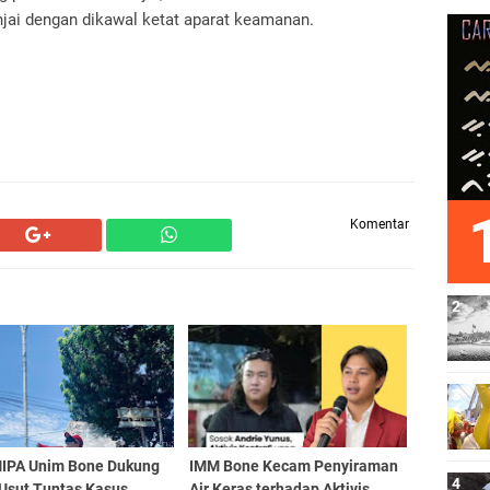
njai dengan dikawal ketat aparat keamanan.
Komentar
IPA Unim Bone Dukung
IMM Bone Kecam Penyiraman
 Usut Tuntas Kasus
Air Keras terhadap Aktivis