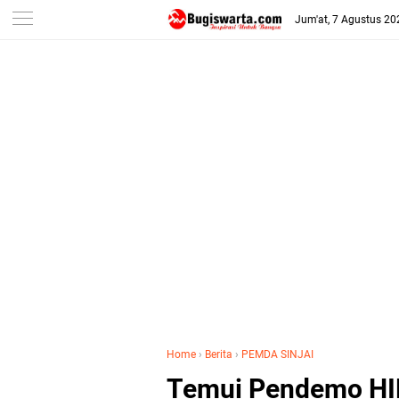
-->
Jum'at, 7 Agustus 20
Home
›
Berita
›
PEMDA SINJAI
Temui Pendemo HIP