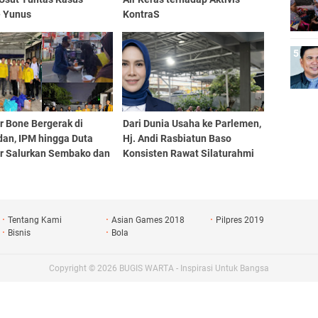
e Yunus
KontraS
r Bone Bergerak di
Dari Dunia Usaha ke Parlemen,
an, IPM hingga Duta
Hj. Andi Rasbiatun Baso
ar Salurkan Sembako dan
Konsisten Rawat Silaturahmi
i Takjil
Lewat Bukber Ramadan
Tentang Kami
Asian Games 2018
Pilpres 2019
Bisnis
Bola
Copyright ©
2026
BUGIS WARTA - Inspirasi Untuk Bangsa