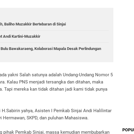
 Baliho Muzakkir Bertebaran di Sinjai
et Andi Kartini-Muzakkir
g Bulu Bawakaraeng, Kolaborasi Mapala Desak Perlindungan
g ada yakni Salah satunya adalah Undang-Undang Nomor 5
ara. Kalau PNS menjadi tersangka dan ditahan, maka
. Tapi mereka kan tidak ditahan jadi kami tidak punya
 H.Sabirin yahya, Asisten I Pemkab Sinjai Andi Halilintar
wi Hermawan, SKPD, dan puluhan Mahasiswa.
POPU
ng pihak Pemkab Sinjai, massa kemudian membubarkan