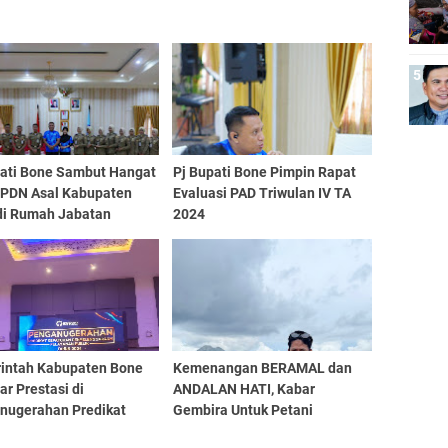
pati Bone Sambut Hangat
Pj Bupati Bone Pimpin Rapat
 IPDN Asal Kabupaten
Evaluasi PAD Triwulan IV TA
di Rumah Jabatan
2024
intah Kabupaten Bone
Kemenangan BERAMAL dan
ar Prestasi di
ANDALAN HATI, Kabar
nugerahan Predikat
Gembira Untuk Petani
uhan Sulawesi Selatan