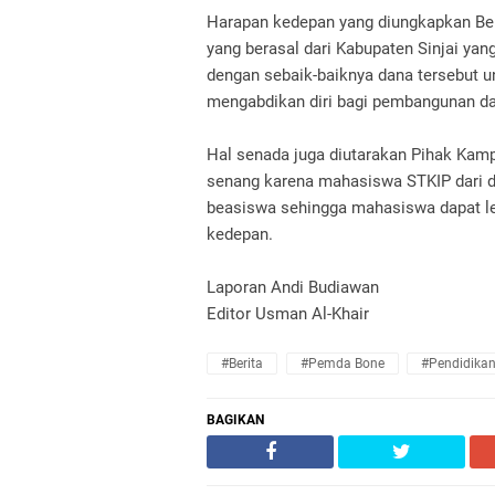
Harapan kedepan yang diungkapkan B
yang berasal dari Kabupaten Sinjai y
dengan sebaik-baiknya dana tersebut un
mengabdikan diri bagi pembangunan dae
Hal senada juga diutarakan Pihak Kampu
senang karena mahasiswa STKIP dari d
beasiswa sehingga mahasiswa dapat le
kedepan.‎
Laporan Andi Budiawan
Editor Usman Al-Khair
#Berita
#Pemda Bone
#Pendidika
BAGIKAN