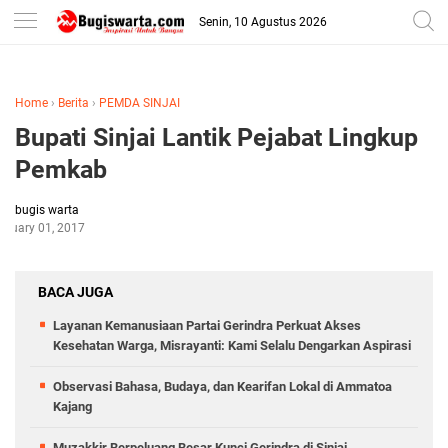
-->
Senin, 10 Agustus 2026
Home
›
Berita
›
PEMDA SINJAI
Bupati Sinjai Lantik Pejabat Lingkup
Pemkab
bugis warta
anuary 01, 2017
BACA JUGA
Layanan Kemanusiaan Partai Gerindra Perkuat Akses
Kesehatan Warga, Misrayanti: Kami Selalu Dengarkan Aspirasi
Observasi Bahasa, Budaya, dan Kearifan Lokal di Ammatoa
Kajang
Muzakkir Berpeluang Besar Kunci Gerindra di Sinjai