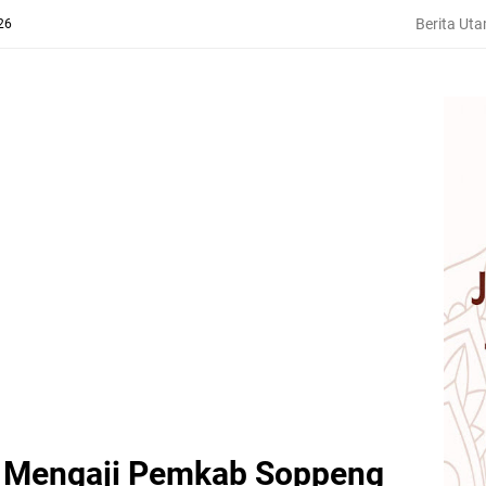
Berita Ut
26
uh Mengaji Pemkab Soppeng