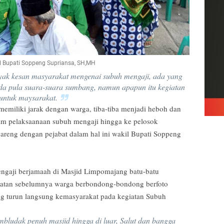
l Bupati Soppeng Supriansa, SH,MH
yak kesan masyarakat mengenai subuh mengaji, ada yang
ada pula suara-suara sumbang, namun apapun itu kegiatan
 untuk maysarakat.
memiliki jarak dengan warga, tiba-tiba menjadi heboh dan
lam pelaksaanaan subuh mengaji hingga ke pelosok
areng dengan pejabat dalam hal ini wakil Bupati Soppeng
mengaji berjamaah di Masjid Limpomajang batu-batu
iatan sebelumnya warga berbondong-bondong berfoto
g turun langsung kemasyarakat pada kegiatan Subuh
bludak penuh masjid hingga di luar, Salut dan bangga