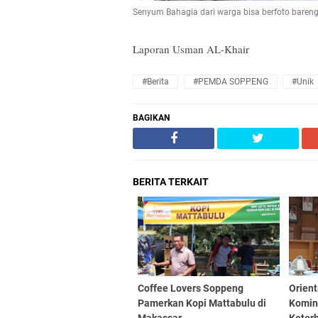
Senyum Bahagia dari warga bisa berfoto baren
Laporan Usman AL-Khair
#Berita
#PEMDA SOPPENG
#Unik
BAGIKAN
BERITA TERKAIT
Coffee Lovers Soppeng
Orien
Pamerkan Kopi Mattabulu di
Komin